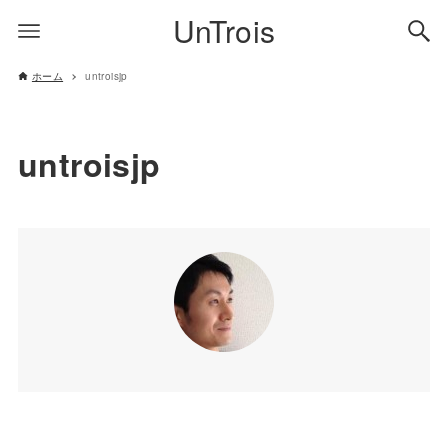
UnTrois
ホーム
untroisjp
untroisjp