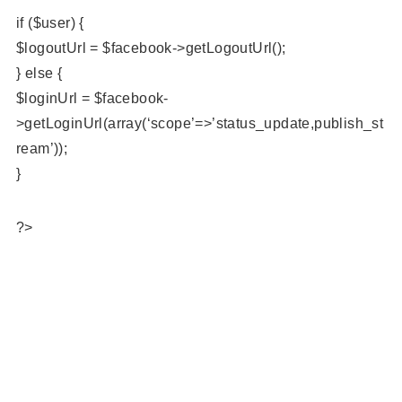
if ($user) {
$logoutUrl = $facebook->getLogoutUrl();
} else {
$loginUrl = $facebook-
>getLoginUrl(array(‘scope’=>’status_update,publish_st
ream’));
}
?>