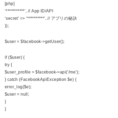
[php]
‘***********’, // App ID/API
‘secret’ => ‘**********’, // アプリの秘訣
));
$user = $facebook->getUser();
if ($user) {
try {
$user_profile = $facebook->api(‘/me’);
} catch (FacebookApiException $e) {
error_log($e);
$user = null;
}
}